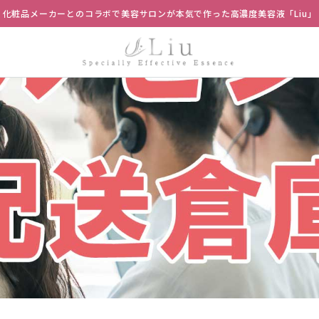
化粧品メーカーとのコラボで美容サロンが本気で作った高濃度美容液「Liu」